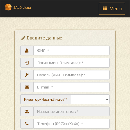
SALO.ck.ua
Toggle
Меню
navigation
Введите данные
Риелтор/Частн.Лицо? *