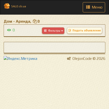
SALO.ck.ua
Toggle
Меню
navigation
Дом - Аренда,
0
0
Подать объявление
Фильтры
OlejonCode © 2026