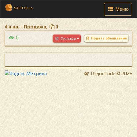
SALO.ck.ua
Toggle
Меню
navigation
4 к.кв. - Продажа,
0
0
Подать объявление
Фильтры
OlejonCode © 2026